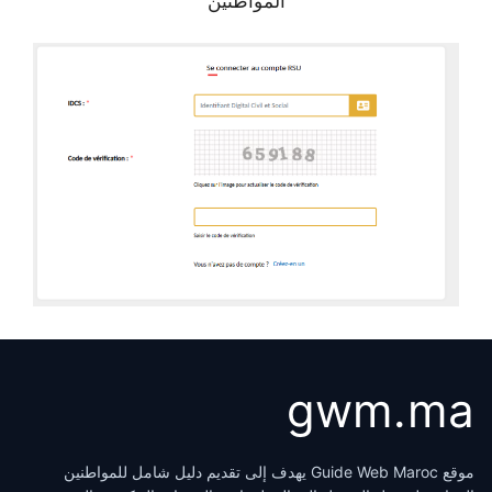
المواطنين
gwm.ma
موقع Guide Web Maroc يهدف إلى تقديم دليل شامل للمواطنين